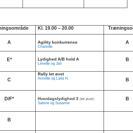
ningsområde
Kl. 19.00 – 20.00
Træningso
A
Agility konkurrence
A
Charlotte
Lydighed A/B hold A
E*
B
Lenette og Jan
Rally let øvet
Annette og Laila H.
C
B
D/F*
Hverdagslydighed 3
B
(let øvet)
Sabine og Susanne
B