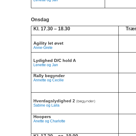
Lenette og Jan
Onsdag
Kl. 17.30 – 18.30
Træ
Agility let øvet
Anne-Grete
Lydighed D/C hold A
Lenette og Jan
Rally begynder
Annette og Cecilie
Hverdagslydighed 2
(begynder)
Sabine og Laila
Hoopers
Anette og Charlotte