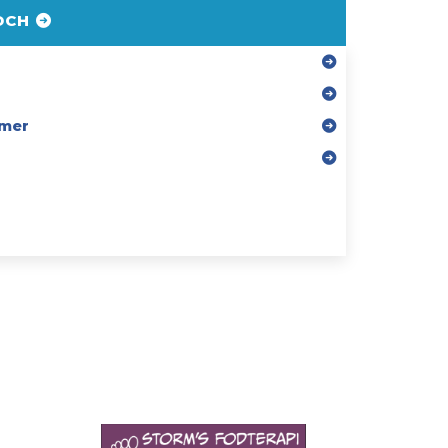
DCH
mer
r