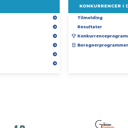
KONKURRENCER I 
Tilmelding
Resultater
Konkurrenceprogram
Beregnerprogramme