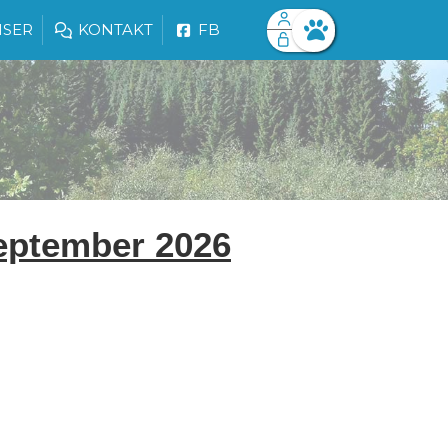
ISER
KONTAKT
FB
Facebook login
Husk mig
Glemt password
Opret profil
Log ind
september 2026