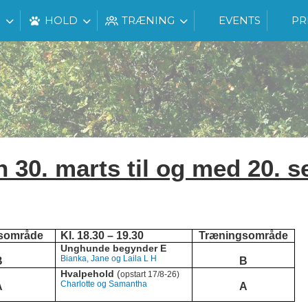
G
HOLD
TRÆNING
EVENTS
PR
n 30. marts til og med 20. 
sområde
Kl. 18.30 – 19.30
Træningsområde
Unghunde begynder E
Bianka, Jane og Laila L H
B
B
Hvalpehold
(
opstart 17/8-26)
Charlotte og Samantha
A
A