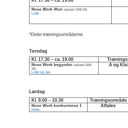
Kl. 17.30 – ca. 19.00
Nose Work 4fun
(opstart 19/8-26)
Lotte
*Deler træningsområderne
Torsdag
Kl. 17.30 – ca. 19.00
Træning
Nose Work begynder
A og Klu
(opstart 20/8-
26)
Lotte og Jan
Lørdag
Kl. 9.00 – 10.30
Træningsområde
Nose Work konkurrence 1
Aftales
Helle