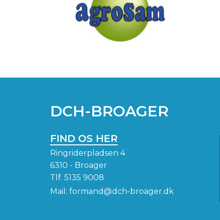
DCH-BROAGER
FIND OS HER
Ringriderpladsen 4
6310 - Broager
Tlf.
5135 9008
Mail:
formand@dch-broager.dk