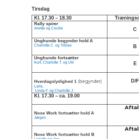
Tirsdag
Kl. 17.30 – 18.30
Trænings
Rally spirer
Anette og Cecilie
C
Unghunde begynder hold A
Charlotte C. og Tobias
B
Unghunde fortsætter
Kurt, Charlotte T. og Ulli
E
D/F
(begynder)
Hverdagslydighed 1
Laila,
Linda F. og Charlotte J.
Kl. 17.30 – ca. 19.00
Afta
Nose Work fortsætter hold A
Jørgen
Afta
Nose Work fortsætter hold B