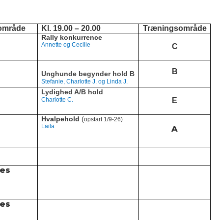
område
Kl. 19.00 – 20.00
Træningsområde
Rally konkurrence
Annette og Cecilie
C
B
Unghunde begynder hold B
Stefanie, Charlotte J. og Linda J.
Lydighed A/B hold
Charlotte C.
E
Hvalpehold
(
opstart 1/9-26)
Laila
A
les
les