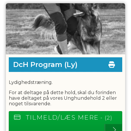
DcH Program
(Ly)
Lydighedstræning.
For at deltage på dette hold, skal du forinden
have deltaget på vores Unghundehold 2 eller
noget tilsvarende.
TILMELD/LÆS MERE
- (2)