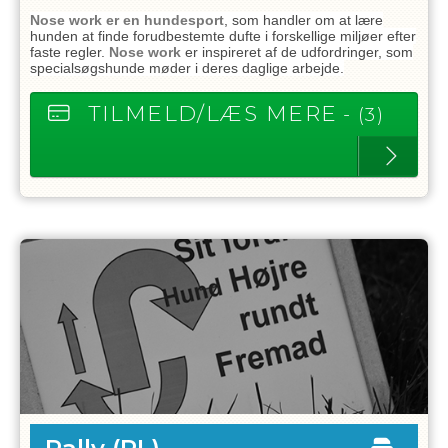
Nose work er en hundesport
, som handler om at lære
hunden at finde forudbestemte dufte i forskellige miljøer efter
faste regler.
Nose work
er inspireret af de udfordringer, som
specialsøgshunde møder i deres daglige arbejde.
TILMELD/LÆS MERE
- (3)