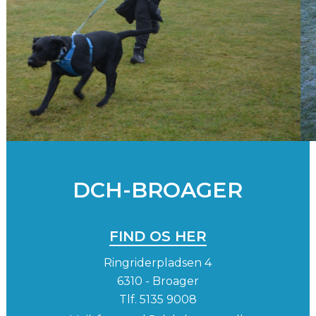
DCH-BROAGER
FIND OS HER
Ringriderpladsen 4
6310 - Broager
Tlf.
5135 9008