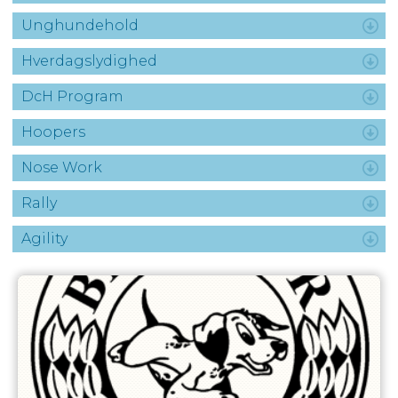
Unghundehold
Hverdagslydighed
DcH Program
Hoopers
Nose Work
Rally
Agility