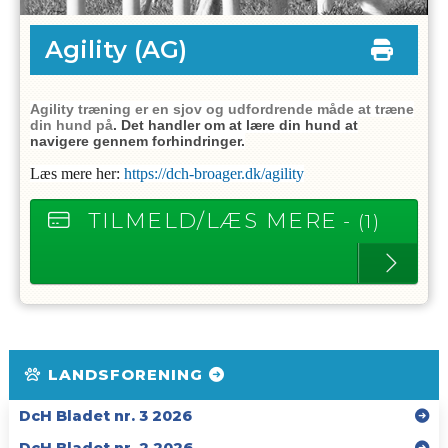
Agility
(AG)
Agility træning er en sjov og udfordrende måde at træne
din hund på
. Det handler om at lære din hund at
navigere gennem forhindringer.
Læs mere her:
https://dch-broager.dk/agility
TILMELD/LÆS MERE
- (1)
LANDSFORENING
DcH Bladet nr. 3 2026
DcH Bladet nr. 2 2026