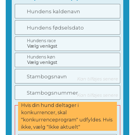
Hundens kaldenavn
Hundens fødselsdato
Hundens race
Hundens køn
Stambogsnavn
Kan tilføjes senere
Stambogsnummer
Kan tilføjes senere
Hvis din hund deltager i
konkurrencer, skal
"konkurrenceprogram" udfyldes. Hvis
ikke, vælg "Ikke aktuelt"