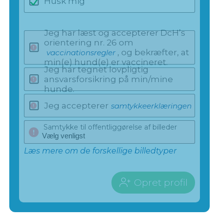
Husk mig
Jeg har læst og accepterer DcH’s
orientering nr. 26 om
, og bekræfter, at
vaccinationsregler
min(e) hund(e) er vaccineret.
Jeg har tegnet lovpligtig
ansvarsforsikring på min/mine
hunde.
Jeg accepterer
samtykkeerklæringen
Samtykke til offentliggørelse af billeder
Læs mere om de forskellige billedtyper
Opret profil