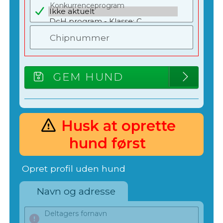
Konkurrenceprogram
Chipnummer
GEM HUND
Husk at oprette
hund først
Opret profil uden hund
Navn og adresse
Deltagers fornavn