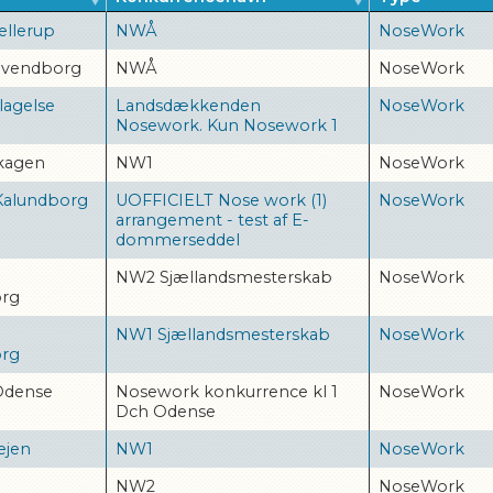
ellerup
NWÅ
NoseWork
Svendborg
NWÅ
NoseWork
lagelse
Landsdækkenden
NoseWork
Nosework. Kun Nosework 1
kagen
NW1
NoseWork
Kalundborg
UOFFICIELT Nose work (1)
NoseWork
arrangement - test af E-
dommerseddel
NW2 Sjællandsmesterskab
NoseWork
org
NW1 Sjællandsmesterskab
NoseWork
org
Odense
Nosework konkurrence kl 1
NoseWork
Dch Odense
ejen
NW1
NoseWork
NW2
NoseWork