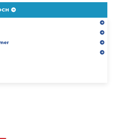
DCH
mer
r