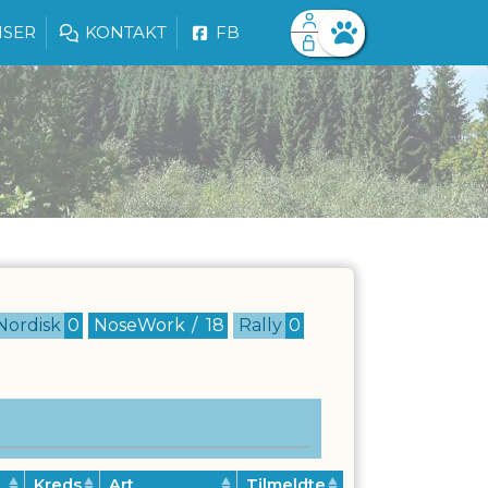
ISER
KONTAKT
FB
Facebook login
Husk mig
Glemt password
Opret profil
Log ind
Nordisk
0
NoseWork
/
18
Rally
0
Kreds
Art
Tilmeldte