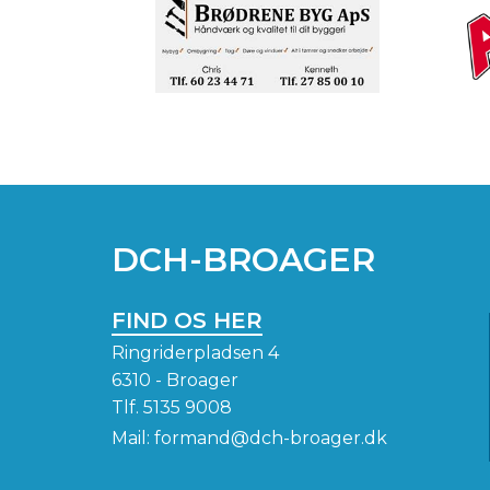
DCH-BROAGER
FIND OS HER
Ringriderpladsen 4
6310 - Broager
Tlf.
5135 9008
Mail:
formand@dch-broager.dk