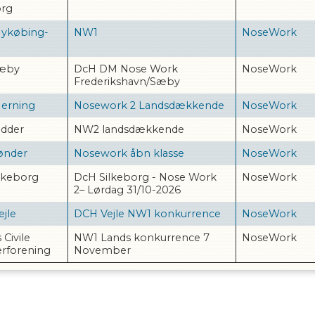
org
Nykøbing-
NW1
NoseWork
Sæby
DcH DM Nose Work
NoseWork
Frederikshavn/Sæby
erning
Nosework 2 Landsdækkende
NoseWork
Odder
NW2 landsdækkende
NoseWork
ønder
Nosework åbn klasse
NoseWork
ilkeborg
DcH Silkeborg - Nose Work
NoseWork
2– Lørdag 31/10-2026
ejle
DCH Vejle NW1 konkurrence
NoseWork
 Civile
NW1 Lands konkurrence 7
NoseWork
rforening
November