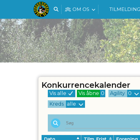
OM OS
TILMELDIN
Konkurrencekalender
Vis alle
Vis åbne
0
Agility
0
Kreds
alle
Dato
Tilm. Frist
Forening