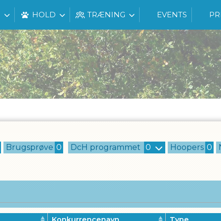
G
HOLD
TRÆNING
EVENTS
PR
Brugsprøve
0
DcH programmet
0
Hoopers
0
Konkurrencenavn
Type