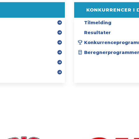
KONKURRENCER I 
Tilmelding
Resultater
Konkurrenceprogram
Beregnerprogramme