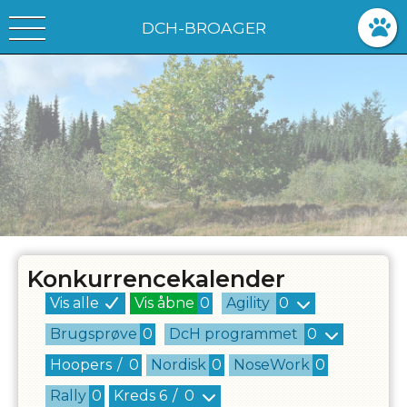
DCH-BROAGER
Konkurrencekalender
Vis alle
Vis åbne
0
Agility
0
Brugsprøve
0
DcH programmet
0
Hoopers
/
0
Nordisk
0
NoseWork
0
Rally
0
Kreds
6
/
0