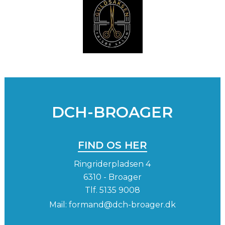
DCH-BROAGER
FIND OS HER
Ringriderpladsen 4
6310 - Broager
Tlf.
5135 9008
Mail:
formand@dch-broager.dk