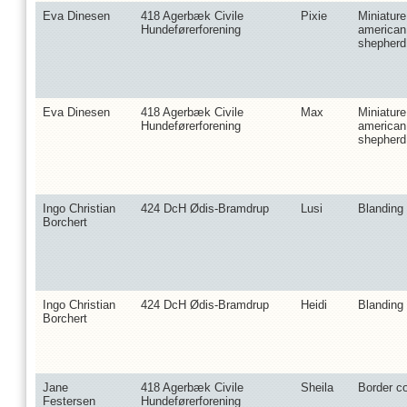
Eva Dinesen
418 Agerbæk Civile
Pixie
Miniature
Hundeførerforening
american
shepherd
Eva Dinesen
418 Agerbæk Civile
Max
Miniature
Hundeførerforening
american
shepherd
Ingo Christian
424 DcH Ødis-Bramdrup
Lusi
Blanding
Borchert
Ingo Christian
424 DcH Ødis-Bramdrup
Heidi
Blanding
Borchert
Jane
418 Agerbæk Civile
Sheila
Border co
Festersen
Hundeførerforening