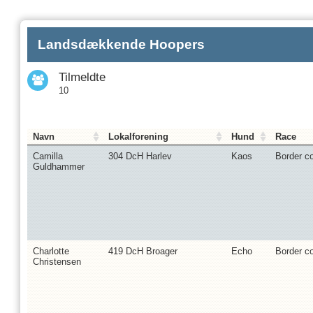
Landsdækkende Hoopers
Tilmeldte
10
Navn
Lokalforening
Hund
Race
Camilla
304 DcH Harlev
Kaos
Border co
Guldhammer
Charlotte
419 DcH Broager
Echo
Border co
Christensen